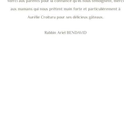
Merci aux parents pour la confiance qu’ils nous témoignent, merci
aux mamans qui nous prêtent main forte et particulièrement à
Aurélie Croituru pour ses délicieux gâteaux.
Rabbin Ariel BENDAVID
CONTACT
5 Impasse Copernic 44000 NANTES
contact@consistoiredenantes.fr
06 19 91 22 88